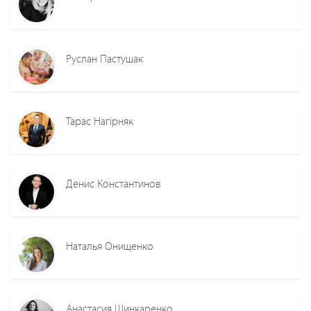
Руслан Пастушак
Тарас Нагірняк
Денис Константинов
Наталья Онищенко
Анастасия Шинкаренко