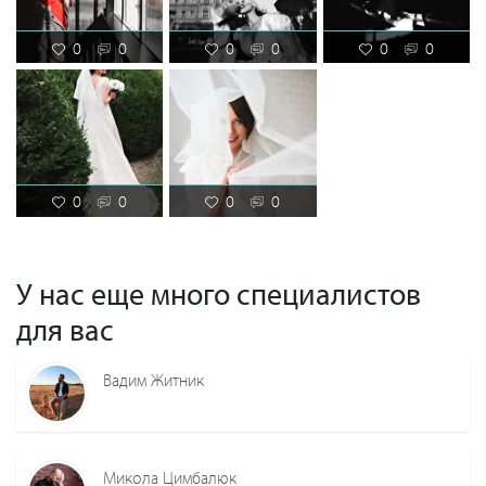
0
0
0
0
0
0
0
0
0
0
У нас еще много специалистов
для вас
Вадим Житник
Микола Цимбалюк