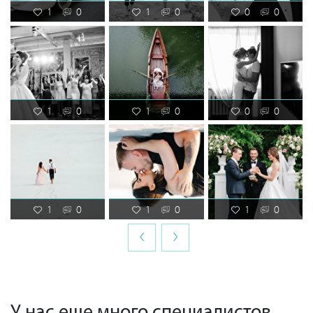
1
0
1
0
0
0
1
0
1
0
0
0
1
0
1
0
1
0
‹
›
У нас еще много специалистов