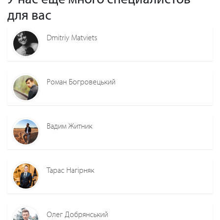
для вас
Dmitriy Matviets
Роман Богровецький
Вадим Житник
Тарас Нагірняк
Олег Добрянський