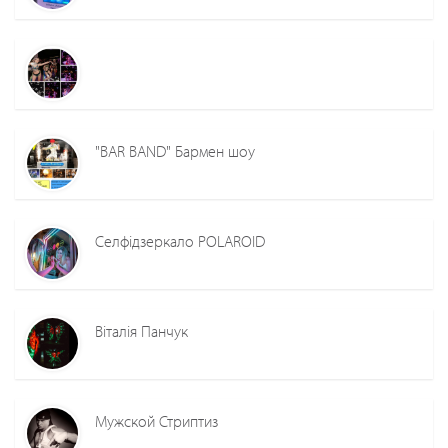
"BAR BAND" Бармен шоу
Селфідзеркало POLAROID
Віталія Панчук
Мужской Стриптиз