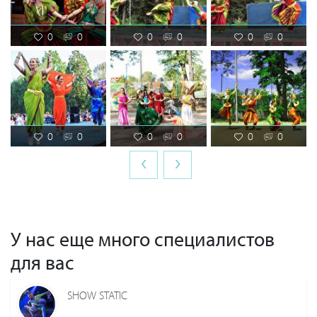
0
0
0
0
0
0
0
0
0
0
0
0
‹
›
У нас еще много специалистов
для вас
SHOW STATIC