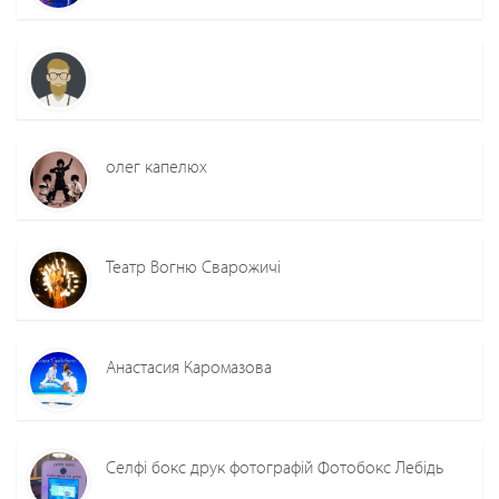
олег капелюх
Театр Вогню Сварожичі
Анастасия Каромазова
Селфі бокс друк фотографій Фотобокс Лебідь