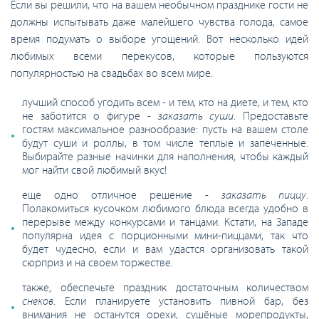
Если вы решили, что на вашем необычном празднике гости не
должны испытывать даже малейшего чувства голода, самое
время подумать о выборе угощений. Вот несколько идей
любимых всеми перекусов, которые пользуются
популярностью на свадьбах во всем мире.
лучший способ угодить всем - и тем, кто на диете, и тем, кто
не заботится о фигуре -
заказать суши
. Предоставьте
гостям максимальное разнообразие: пусть на вашем столе
будут суши и роллы, в том числе теплые и запеченные.
Выбирайте разные начинки для наполнения, чтобы каждый
мог найти свой любимый вкус!
еще одно отличное решение -
заказать пиццу
.
Полакомиться кусочком любимого блюда всегда удобно в
перерыве между конкурсами и танцами. Кстати, на Западе
популярна идея с порционными мини-пиццами, так что
будет чудесно, если и вам удастся организовать такой
сюрприз и на своем торжестве.
также, обеспечьте праздник достаточным количеством
снеков
. Если планируете установить пивной бар, без
внимания не останутся орехи, сушёные морепродукты,