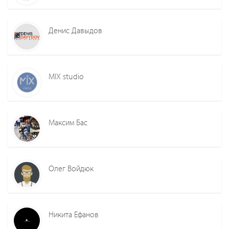
Денис Давыдов
MIX studio
Максим Бас
Олег Войдюк
Никита Ефанов