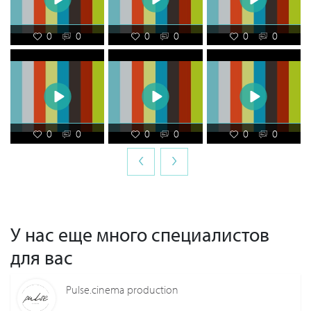
0
0
0
0
0
0
0
0
0
0
0
0
‹
›
У нас еще много специалистов
для вас
Pulse.cinema production