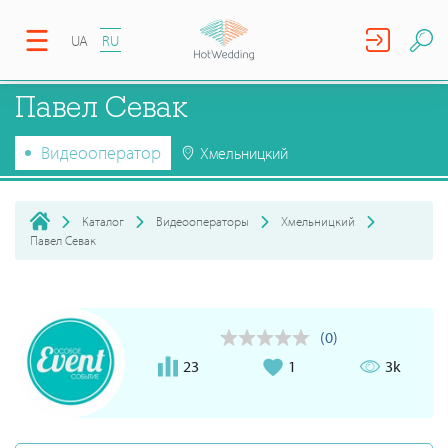
UA
RU
Павел Севак
Видеооператор
Хмельницкий
Каталог
Видеооператоры
Хмельницкий
Павел Севак
(0)
23
1
3k