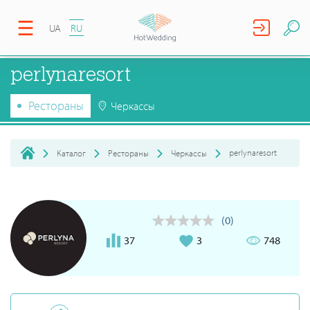
UA
RU
perlynaresort
Рестораны
Черкассы
perlynaresort
Каталог
Рестораны
Черкассы
(0)
37
3
748