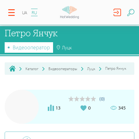
UA
RU
Петро Янчук
Видеооператор
Луцк
Петро Янчук
Каталог
Видеооператоры
Луцк
(0)
13
0
345