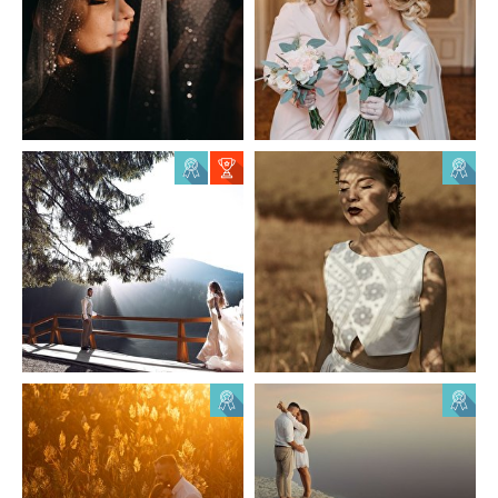
Ярослав Жук
Ярослав Жук
6
0
4
0
Oleh Kolos
Андрій Яр
20
0
20
0
Roman Datso
Roman Datso