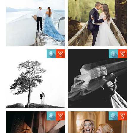
Олег Блохин
Angelina Tymchenko
0
0
21
0
Oleh Kolos
Sofia Kosinska
5
0
78
0