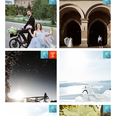
Костянтин
Костянтин
Манцевич
Манцевич
0
0
0
0
Сергій Удовенко
Олег Блохин
3
2
0
0