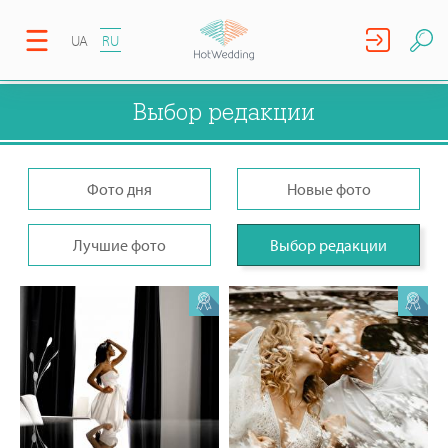
UA
RU
Выбор редакции
Фото дня
Новые фото
Лучшие фото
Выбор редакции
Сергей Громов
Сергей Громов
0
0
1
0