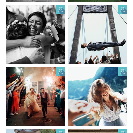
Taras Terletskyi
Taras Terletskyi
0
0
1
0
Taras Terletskyi
Taras Terletskyi
1
0
0
0