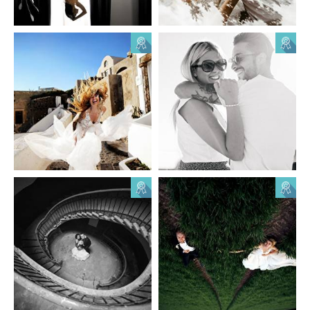
Taras Terletskyi
Sergey Mishin
20
0
8
0
Zhuk video studio
Taras Terletskyi
Жук
0
0
0
0