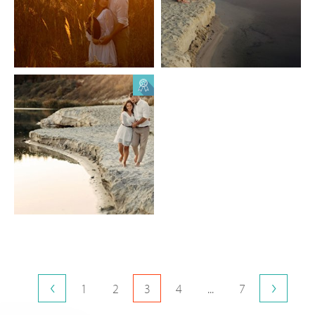
6
0
1
0
Roman Datso
1
0
1
2
3
4
...
7