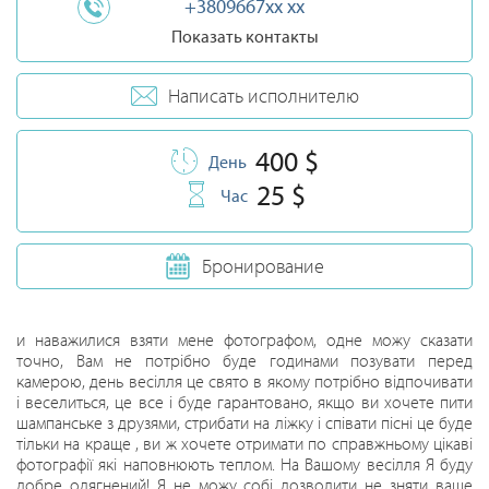
+3809667xx xx
Показать контакты
Написать исполнителю
400 $
День
25 $
Час
Бронирование
и наважилися взяти мене фотографом, одне можу сказати
точно, Вам не потрібно буде годинами позувати перед
камерою, день весілля це свято в якому потрібно відпочивати
і веселиться, це все і буде гарантовано, якщо ви хочете пити
шампанське з друзями, стрибати на ліжку і співати пісні це буде
тільки на краще , ви ж хочете отримати по справжньому цікаві
фотографії які наповнюють теплом. На Вашому весілля Я буду
добре одягнений! Я не можу собі дозволити не зняти ваше