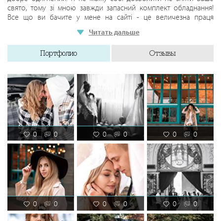
свято, тому зі мною завжди запасний комплект обладнання!
Все що ви бачите у мене на сайті - це величезна праця
вкладена в будь-яку зйомку без винятку!
Читать дальше
Портфолио
Отзывы
0
0
0
0
0
0
0
0
0
0
0
0