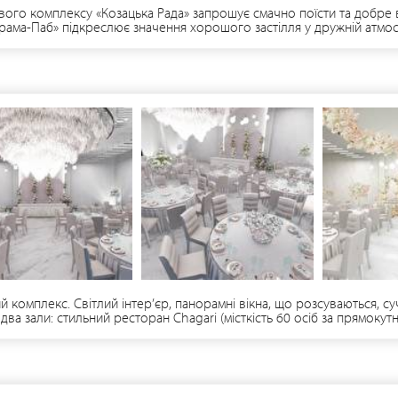
ого комплексу «Козацька Рада» запрошує смачно поїсти та добре ві
рама-Паб» підкреслює значення хорошого застілля у дружній атмосф
, а вона бажає вишуканих смаколиків та справжнього свята. Бeнкетн
арячої» української забави аж до ранку! Запальні музики не дозвол
анізації банкету), а простір та свіже повітря додаватимуть сили.К
 комплекс. Світлий інтер’єр, панорамні вікна, що розсуваються, с
два зали: cтильний ресторан Chagari (місткість 60 осіб за прямоку
глими столами). Завдяки розсувним панорамним вікнам банкетного за
й. До літа реалізуємо ландшафтний дищайн території. Наші переваг
вати стелю Ми організуємо для вас подію “під ключ” Панорамні роз
на 20 номерів • Зона для дітей • Велика парковка Територія оздоб
ні CHAGARI українська та європейська кухня. Наш банкет-менеджер