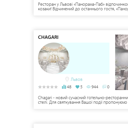
Ресторан у Львові «Панорама-Паб» відпочинков
козаки! Відчинений до останнього гостя, «Пано
європейської кухні це саме те, чого душа бажає
особа) у «Панорама-Пабі» ідеальне місце для «г
можна замовити під час обговорення умов та орг
CHAGARI
Львов
48
5
944
0
Chagari - новий сучасний готельно-ресторанний
стелі. Для святкування Вашої події пропонуємо 
Chаgаri Event Hall (місткість 126 осіб за кру
простір з можливістю святкування на 150 люде
нас є місце для царемонії У нас можна декору
ваших послуг: • Альтанки на природі • Готель 
додають комплексу сучасного стилю. У рестора