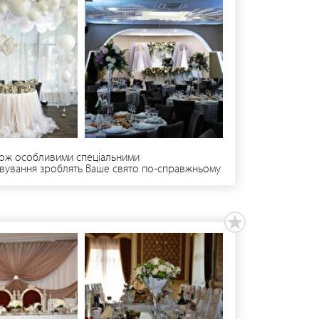
жна за номером телефону: +380964393300
акож особливими спеціальними
говування зроблять Ваше свято по-справжньому
а великі весілля та банкети до 180 осіб.
оща залу – 200 м2.Ми будемо раді обговорити з
вів, вул. Матейка, 6, +38 032 297 43 63.