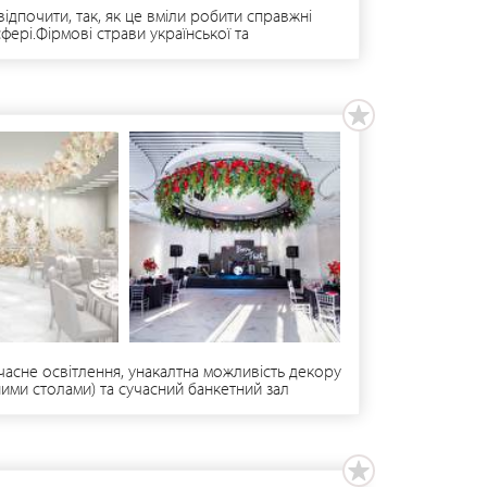
дпочити, так, як це вміли робити справжні
ері.Фірмові страви української та
ий зал (Весільний зал 100 осіб , 350 грн/
ять Вам сумувати (музичний супровід свята
онтакти:+38 (032) 253 05 55+38 (067) 371 00 34
учасне освітлення, унакалтна можливість декору
тними столами) та сучасний банкетний зал
лу та ресторану можна отримати великий
и: Ми не берем корковий збір за алкоголь У
сувні вікна створюють атмосферу тераси До
лена двома декоративними басейнами, що
 проконсультує вас по всіх важливих питаннях