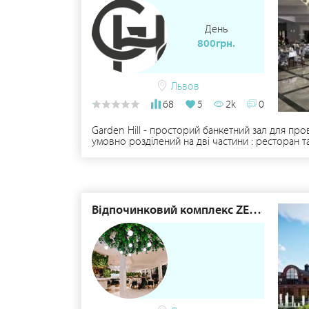
День
800грн.
Львов
68
5
2k
0
Garden Hill - просторий банкетний зал для пр
умовно розділений на дві частини : ресторан 
проектор, дим машина та багато іншого.
Відпочинковий комплекс ZEFIR