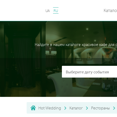
Катало
UA
RU
Найдите в нашем каталоге красивое кафе для
Hot Wedding
Каталог
Рестораны