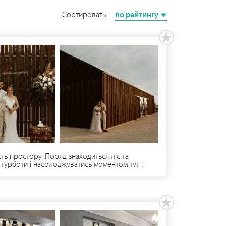
Сортировать:
по рейтингу
ть простору. Поряд знаходиться ліс та
 турботи і насолоджуватись моментом тут і
е, щоб ваші ідеї ожили! На території є також