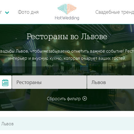
г
Фото дня
Свадебные трен
Рестораны во Львове
 свадьбы Львов, чтобы незабываемо отметить важное событие! Рес
интерьер и вкусную кухню, которая очарует ваших гостей.
Сбросить фильтр
Львов