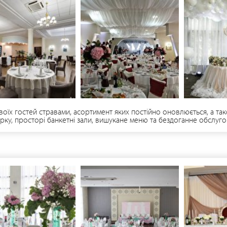
ю. Дізнатись про наявність вільної дати та умови святкування мо
воїх гостей стравами, асортимент яких постійно оновлюється, а т
рку, просторі банкетні зали, вишукане меню та бездоганне обслу
 ресторану – просторий зал на 2-му поверсі готелю, розрахований н
шний зал в пастельних тонах для невеликого банкету до 70 осіб. Пл
хуємо всі Ваші особливі побажання.Premier Hotel Dnister79007, м. Ль