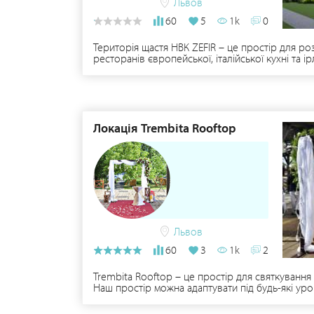
Львов
60
5
1k
0
Територія щастя НВК ZEFIR – це простір для роз
ресторанів європейської, італійської кухні та 
Emmental - атмосферний ресторан європейської к
-Комфортне розміщення у форматі бенкетів -120 
відкритим небом. ➢ Trattoria– сімейний рестор
парубочі вечірки; ➢ Z-kids - Великий дитячий 
можливістю оренди для перегляду ваших звору
HART_CODE – навчальний центр, основними напр
Локація Trembita Rooftop
продюсерський центр: акторська майстерність, 
місія: Змінюємо, Надихаємо, Окриляємо
Львов
60
3
1k
2
Trembita Rooftop – це простір для святкування 
Наш простір можна адаптувати під будь-які уро
про трансфер для гостей. Територія Trembita R
Ви зможете втілити будь-які творчі задуми та 