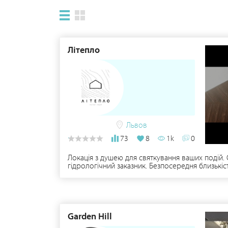
Літепло
Львов
73
8
1k
0
Локація з душею для святкування ваших подій.
гідрологічний заказник. Безпосередня близькіс
зараз. Якщо ви мрієте про унікальне весілля б
місце під виїзну церемонію з найкращим краєви
Garden Hill