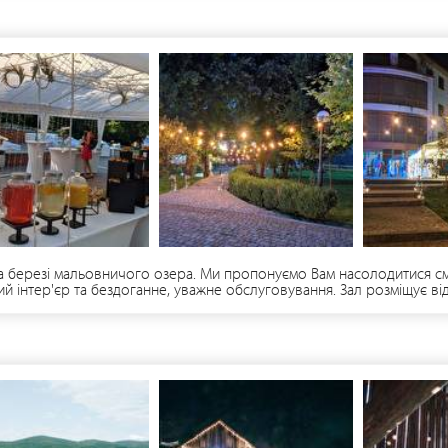
на березі мальовничого озера. Ми пропонуємо Вам насолодитися см
ий інтер'єр та бездоганне, уважне обслуговування. Зал розміщує від