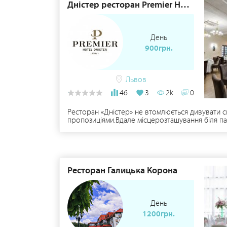
та проведе екскурсію рестораном та територіє
Дністер ресторан Premier Hotel Dnister
День
900грн.
Львов
46
3
2k
0
Ресторан «Дністер» не втомлюється дивувати с
пропозиціями.Вдале місцерозташування біля па
незабутнім.До Ваших послуг: • Центральний зал
Площа залу – 430 м2.• зал «Львівський» – зати
Вами всі деталі згідно Вашого замовлення і вра
restaurant@dnister.lviv.ua
Ресторан Галицька Корона
День
1200грн.