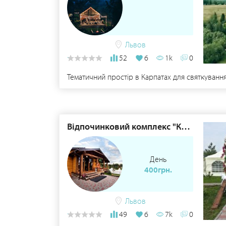
Львов
52
6
1k
0
Тематичний простір в Карпатах для святкування
Відпочинковий комплекс "Козацька Рада"
День
400грн.
Львов
49
6
7k
0