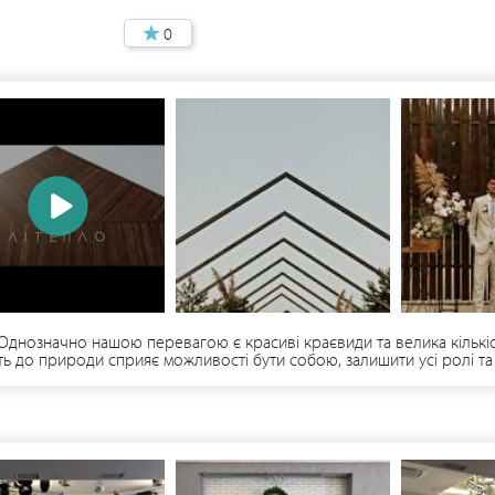
0
 Однозначно нашою перевагою є красиві краєвиди та велика кількіс
ть до природи сприяє можливості бути собою, залишити усі ролі та
лизько до природи з неповторною атмосферою, у нас є все необхідн
дом на захід сонця.