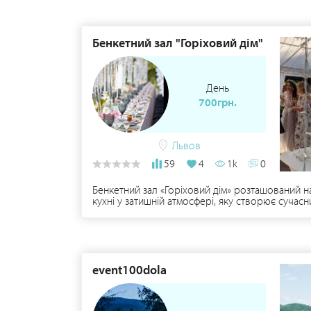
Бенкетний зал "Горіховий дім"
День
700грн.
Львов
59
4
1k
0
Бенкетний зал «Горіховий дім» розташований 
кухні у затишній атмосфері, яку створює сучасн
телефонуйте: (067)-204-64-64, (067)-856-16-99.
event100dola