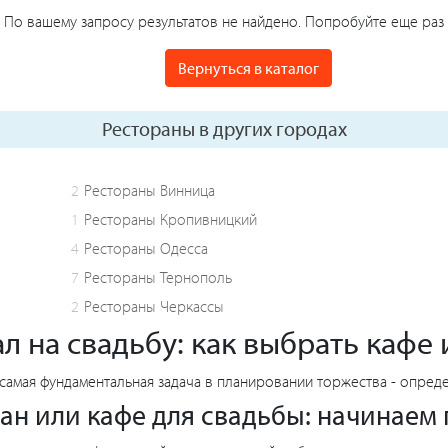
По вашему запросу результатов не найдено. Попробуйте еще раз
Вернуться в каталог
Рестораны в других городах
2
Рестораны Винница
1
Рестораны Кропивницкий
4
Рестораны Одесса
7
Рестораны Тернополь
2
Рестораны Черкассы
л на свадьбу: как выбрать кафе
 самая фундаментальная задача в планировании торжества - опреде
ан или кафе для свадьбы: начинаем