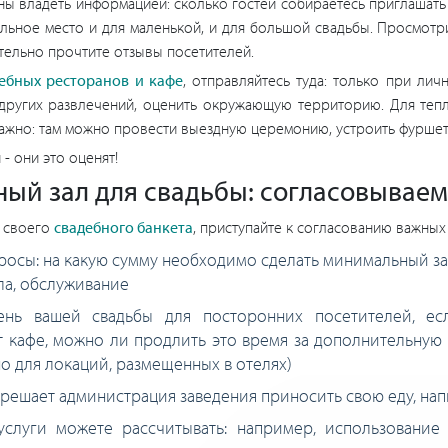
ны владеть информацией: сколько гостей собираетесь приглашать
альное место и для маленькой, и для большой свадьбы. Просмотр
тельно прочтите отзывы посетителей.
ебных ресторанов и кафе
, отправляйтесь туда: только при ли
 других развлечений, оценить окружающую территорию. Для теп
 важно: там можно провести выездную церемонию, устроить фурше
- они это оценят!
ный зал для свадьбы: согласовываем
я своего
свадебного банкета
, приступайте к согласованию важных
сы: на какую сумму необходимо сделать минимальный зака
ла, обслуживание
ень вашей свадьбы для посторонних посетителей, ес
т кафе, можно ли продлить это время за дополнительную п
но для локаций, размещенных в отелях)
зрешает администрация заведения приносить свою еду, нап
услуги можете рассчитывать: например, использование