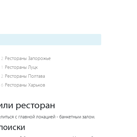
2
Рестораны Запорожье
1
Рестораны Луцк
2
Рестораны Полтава
6
Рестораны Харьков
 или ресторан
литься с главной локацией - банкетным залом.
 поиски