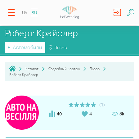
UA
RU
Роберт Крайслер
Автомобили
Львов
Каталог
Свадебный кортеж
Львов
Роберт Крайслер
(1)
40
4
6k