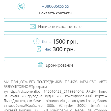
+3806850xx xx
Показать контакты
Написать исполнителю
1500 грн.
День
300 грн.
Час
Бронирование
МИ ПРАЦЮЕМ БЕЗ ПОСЕРЕДНИКІВ!І ПРИКРАШАЕМ СВОЇ АВТО
БЕЗКОШТОВНО!!!Прикраси
тутhttps://vk.com/album142016423_211998404Є АКЦІЯ! Тількі
на будні 200гр/годна будні 200 гр/годВесільний кортеж
ЛьвівДля тих, хто бачить різницю між доглянутим і занедбалим
автомобілем!!!Крайслер 300с (Chrysler 300C) Білий та
чорнийНайкращі ВЕСІЛЬНІ Крайслери у Львові!Для істинних