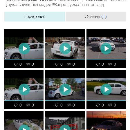
цінувальників ціеї моделі!!!Запрошуемо на перегляд.
Портфолио
Отзывы
(1)
0
0
0
0
0
0
0
0
0
0
0
0