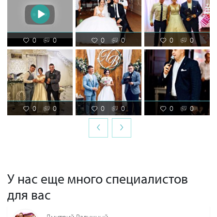
0
0
0
0
0
0
0
0
0
0
0
0
‹
›
У нас еще много специалистов
для вас
Дмитрий Радужный