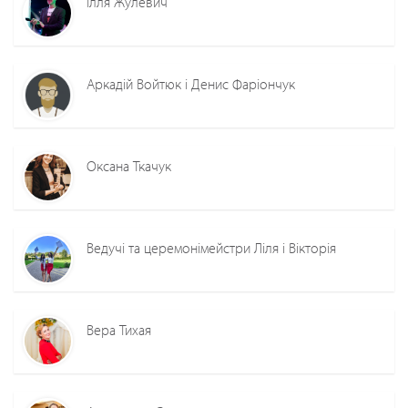
Ілля Жулевич
Аркадій Войтюк і Денис Фаріончук
Оксана Ткачук
Ведучі та церемонімейстри Ліля і Вікторія
Вера Тихая