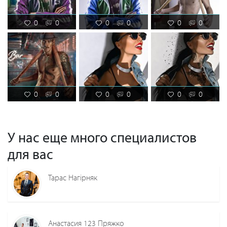
0
0
0
0
0
0
0
0
0
0
0
0
У нас еще много специалистов
для вас
Тарас Нагірняк
Анастасия 123 Пряжко