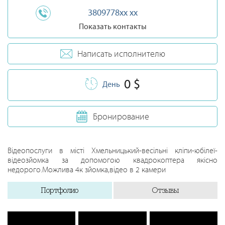
3809778xx xx
Показать контакты
Написать исполнителю
0 $
День
Бронирование
Відеопослуги в місті Хмельницький-весільні кліпи-юбілеї-
відеозйомка за допомогою квадрокоптера якісно
недорого.Можлива 4к зйомка,відео в 2 камери
Портфолио
Отзывы