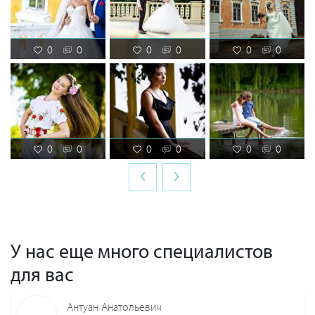
0
0
0
0
0
0
0
0
0
0
0
0
‹
›
У нас еще много специалистов
для вас
Антуан Анатольевич