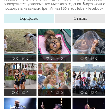
определяется условими технического задания. Видео можно
посмотреть на каналах Третий Глаз 360 в YouTube и Facebook.
Портфолио
Отзывы
0
0
0
0
0
0
0
0
0
0
0
0