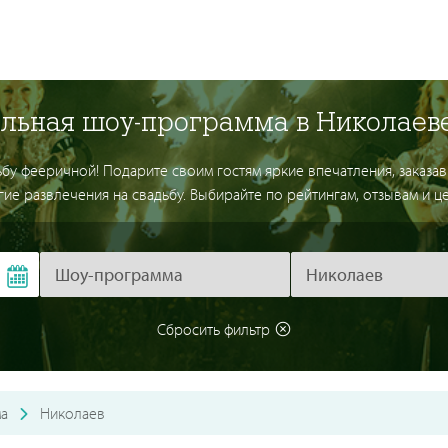
ельная шоу-программа в Николаеве
бу фееричной! Подарите своим гостям яркие впечатления, заказа
ие развлечения на свадьбу. Выбирайте по рейтингам, отзывам и це
Сбросить фильтр
а
Николаев