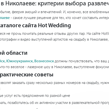
в Николаеве: критерии выбора развлеч
бытие, феерия эмоций и впечатлений. И, конечно, все влюбленны
лаеве
- самое лучшее решение для тех, кто хочет составить инте
аталоге сайта Hot Wedding
я не прочь почитать реальные отзывы других пар. На сайте HotW
тографии и видео выступлений артистов на свадьбу в Николаеве,
ой области
йск, Южноукраинск, Вознесенск
должны почувствовать, что ваш 
что-то веселое - лазерное шоу в Николаеве, выступление фокусн
практические советы
зволят заказать сразу несколько разных номеров на свадьбу, нуж
:
ше услуг есть предложения по разной цене
учать, позаботьтесь об их активном участии в развлекательной про