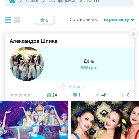
Полтава
Каталог
Шоу-программа
Сортировать:
по рейтингу
0
Александра Шпика
День
500грн.
Полтава
24
1
4k
0