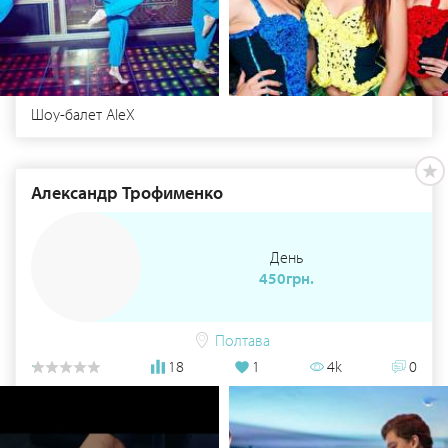
Шоу-балет AleX
Александр Трофименко
День
450грн.
Полтава
18
1
4k
0