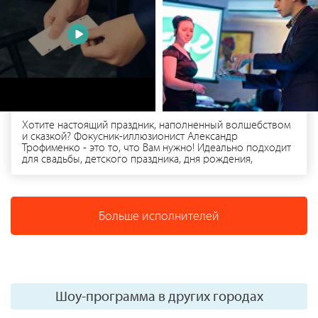
Хотите настоящий праздник, наполненный волшебством
и сказкой? Фокусник-иллюзионист Александр
Трофименко - это то, что Вам нужно! Идеально подходит
для свадьбы, детского праздника, дня рождения,
выпускного. Заказав фокусника-иллюзиониста
Александра Трофименка вы получаете: - Полноценную
программу, насыщенную современными трюками. -
Фокусы, которые будут интересны как взрослым, так и
Больше исполнителей
детям. - Участие детей и взрослых в волшебстве. -
Качественное и своевременное исполнение заказа с
учётом Ваших пожеланий. - И, конечно же, вы получите
САМОЕ ГЛАВНОЕ - искренние эмоции и улыбки всех
гостей на празднике!
Шоу-программа в других городах