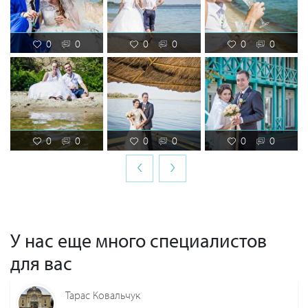
0
0
0
0
0
0
0
0
0
0
0
0
‹
›
У нас еще много специалистов
для вас
Тарас Ковальчук