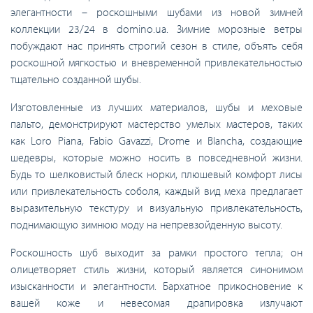
элегантности – роскошными шубами из новой зимней
коллекции 23/24 в domino.ua. Зимние морозные ветры
побуждают нас принять строгий сезон в стиле, объять себя
роскошной мягкостью и вневременной привлекательностью
тщательно созданной шубы.
Изготовленные из лучших материалов, шубы и меховые
пальто, демонстрируют мастерство умелых мастеров, таких
как Loro Piana, Fabio Gavazzi, Drome и Blancha, создающие
шедевры, которые можно носить в повседневной жизни.
Будь то шелковистый блеск норки, плюшевый комфорт лисы
или привлекательность соболя, каждый вид меха предлагает
выразительную текстуру и визуальную привлекательность,
поднимающую зимнюю моду на непревзойденную высоту.
Роскошность шуб выходит за рамки простого тепла; он
олицетворяет стиль жизни, который является синонимом
изысканности и элегантности. Бархатное прикосновение к
вашей коже и невесомая драпировка излучают