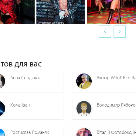
‹
›
0
0
0
0
0
0
тов для вас
Анна Сердючка
Віктор Witul' Bim-Ba
Хома Іван
Володимир Рябоко
Ростислав Романяк