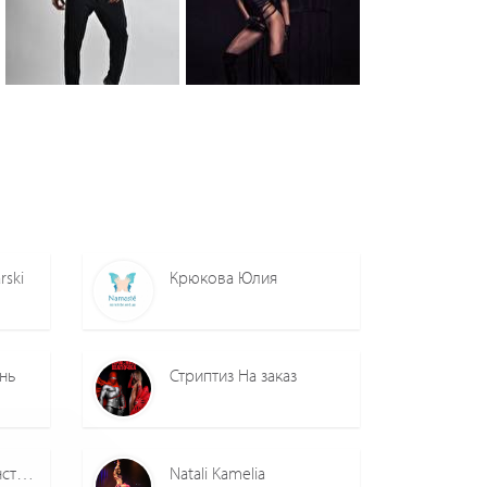
0
0
0
0
rski
Крюкова Юлия
нь
Стриптиз На заказ
Віталій Фотобокс, інстабокс
Natali Kamelia