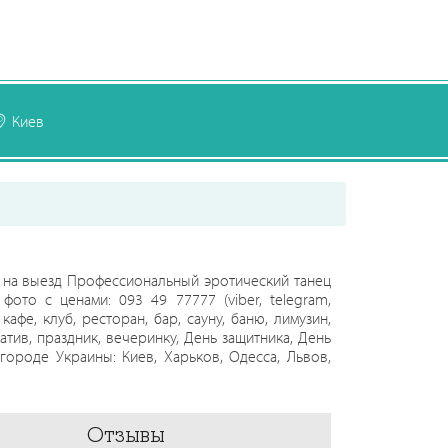
Киев
а на выезд Профессиональный эротический танец
ото с ценами: 093 49 77777 (viber, telegram,
 кафе, клуб, ресторан, бар, сауну, баню, лимузин,
атив, праздник, вечеринку, День защитника, День
городе Украины: Киев, Харьков, Одесса, Львов,
ицкий, Луганск, Луцк, Николаев, Полтава, Ровно,
, Черновцы, Белая Церковь, Умань, Кременчуг,
тиза на заказ - Красная Шапочка®
Отзывы