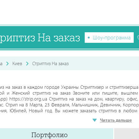
риптиз На заказ
Шоу-программа
а
Киев
Стриптиз На заказ
из на заказ в каждом городе Украины Стриптизер и стриптизерш
й и Женский стриптиз на заказ Звоните или пишите, вышлем ф
pp) https://strip.org.ua Стриптиз на заказ на дом, квартиру, офис,
ас. Стрип на 8 Марта, 23 Февраля, Мальчишник, Девичник, Корпор
ия, Юбилей, Новый год. Вы можете заказать стриптиз в любом 
 Винница, Донецк, Житомир, Запорожье, Ивано-Франковск, Кропивн
Читать дальше
Тернополь, Ужгород, Херсон, Хмельницкий, Черкассы, Чернигов
град, Днепропетровск, Кривой Рог Всеукраинское агентство стрип
Портфолио