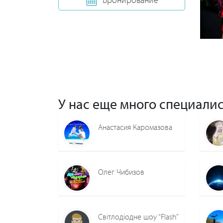
У нас еще много специалис
Анастасия Каромазова
Олег Чибизов
Світлодіодне шоу “Flash”