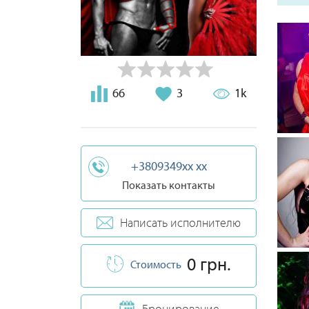
66
3
1k
+3809349xx xx
Показать контакты
Написать исполнителю
0 грн.
Стоимость
Бронирование