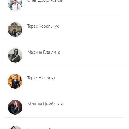
Тарас Ковальчук
Марина Гудилина
Тарас Нагірняк
Микола Цимбалюк