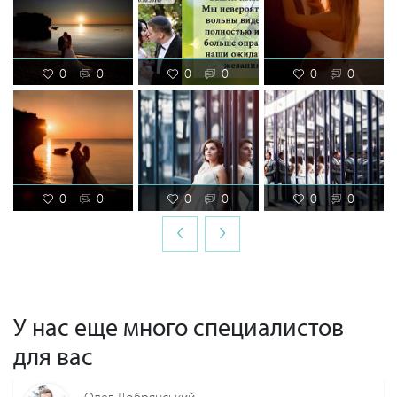
0
0
0
0
0
0
0
0
0
0
0
0
‹
›
У нас еще много специалистов
для вас
Олег Добрянський