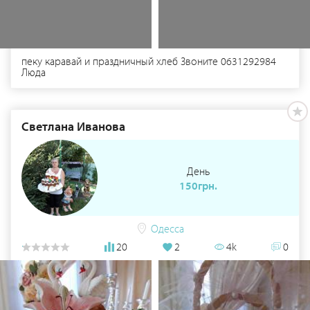
пеку каравай и праздничный хлеб Звоните 0631292984
Люда
Светлана Иванова
День
150грн.
Одесса
20
2
4k
0