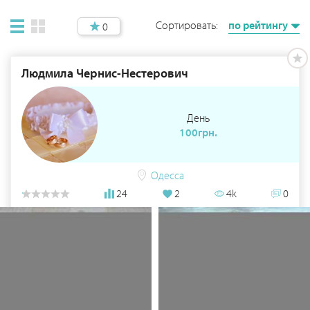
Сортировать:
по рейтингу
0
Людмила Чернис-Нестерович
День
100грн.
Одесса
24
2
4k
0