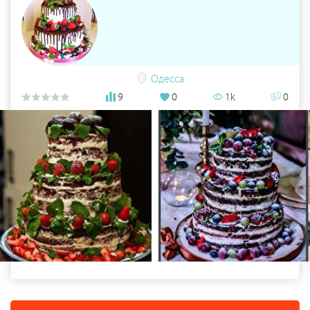
Одесса
9
0
1k
0