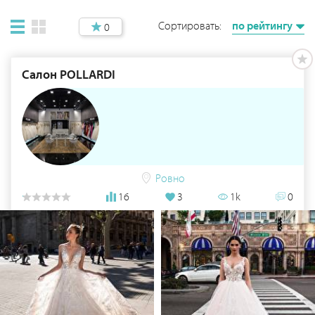
Сортировать:
по рейтингу
0
Салон POLLARDI
Ровно
16
3
1k
0