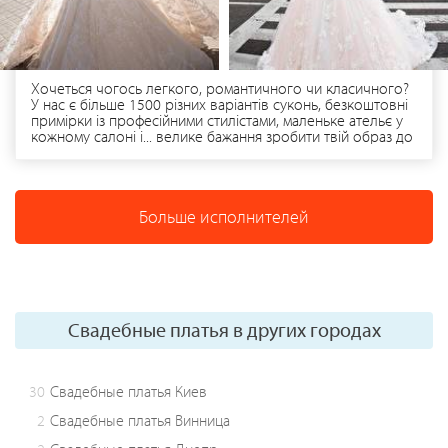
Хочеться чогось легкого, романтичного чи класичного?
У нас є більше 1500 різних варіантів суконь, безкоштовні
примірки із професійними стилістами, маленьке ательє у
кожному салоні і... велике бажання зробити твій образ до
нереальності крутим! А ще ми маємо можливість після
свята почистити та реставрувати твою сукню.⠀ Ще
потрібні аргументи для того, щоб ти наважалися на
примірку?
Больше исполнителей
Свадебные платья в других городах
30
Свадебные платья Киев
2
Свадебные платья Винница