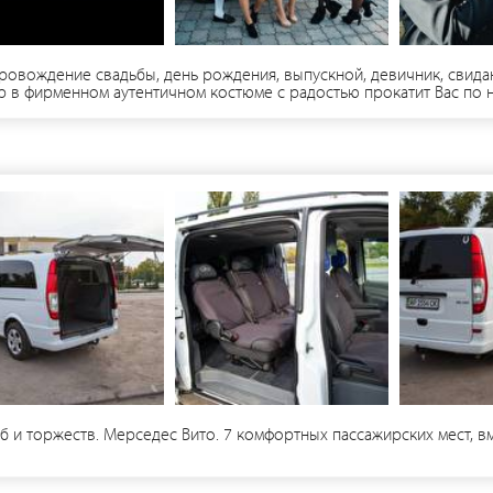
ровождение свадьбы, день рождения, выпускной, девичник, свид
ер в фирменном аутентичном костюме с радостью прокатит Вас по
на за первый час - 1300 гривен, второй час - 800, каждый последу
ля фотографа.
 и торжеств. Мерседес Вито. 7 комфортных пассажирских мест, вм