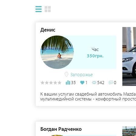
Денис
Час
350грн.
Запорожье
35
1
542
0
К вашим услугам свадебный автомобиль Mazda 6
мультимедийной системы - комфортный просто
красивые R19 диски - отличная динамика и пл
водитель. (есть возможность аренды сразу 4 
Богдан Радченко