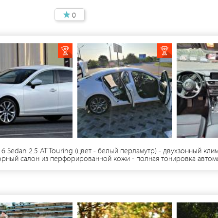
0
 Sedan 2.5 AT Touring (цвет - белый перламутр) - двухзонный кл
рный салон из перфорированной кожи - полная тонировка автомо
авность хода - тщательно продуманный элегантный дизайн автомоб
белых автомобилей D класса, для свадебного кортежа)