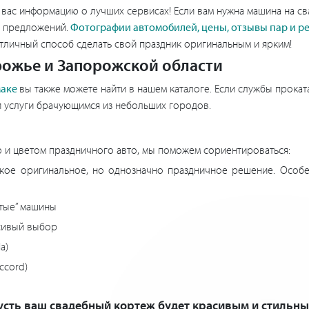
вас информацию о лучших сервисах! Если вам нужна машина на св
к предложений.
Фотографии автомобилей, цены, отзывы пар и р
отличный способ сделать свой праздник оригинальным и ярким!
орожье и Запорожской области
маке
вы также можете найти в нашем каталоге. Если службы прока
и услуги брачующимся из небольших городов.
ю и цветом праздничного авто, мы поможем сориентироваться:
акое оригинальное, но однозначно праздничное решение. Особен
утые” машины
асивый выбор
a)
ccord)
усть ваш свадебный кортеж будет красивым и стильны