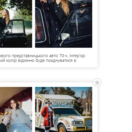
вого представницького авто 70-х. Інтер'єр
кий колір відмінно буде поєднуватися зі
альному стані це рідкість і все-таки вже
тивалів і виставок ретро-автомобілів у
или, і не раз =) Якщо ви хочете отримати