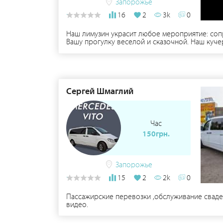
Запорожье
16
2
3k
0
Наш лимузин украсит любое мероприятие: соп
Вашу прогулку веселой и сказочной. Наш куч
вашему желание, поучаствует в фотосессии. Це
внутри кареты + 1 место рядом с водителем д
Сергей Шмаглий
Час
150грн.
Запорожье
15
2
2k
0
Пассажирские перевозки ,обслуживание свадеб
видео.