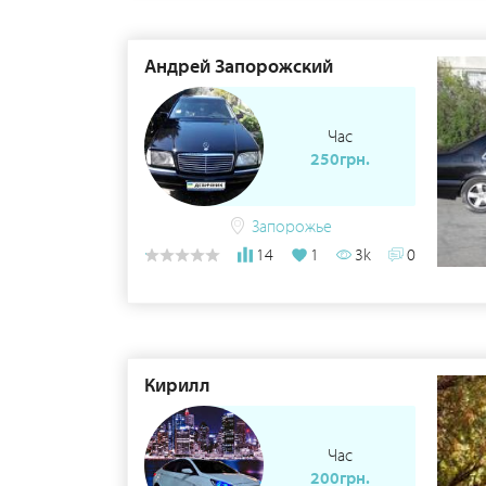
Андрей Запорожский
Час
250грн.
Запорожье
14
1
3k
0
Кирилл
Час
200грн.