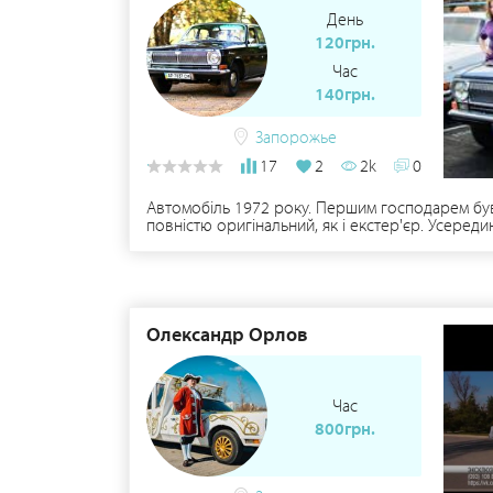
День
120грн.
Час
140грн.
Запорожье
17
2
2k
0
Автомобіль 1972 року. Першим господарем був
повністю оригінальний, як і екстер'єр. Усереди
світлими весільними нарядами. Машина приверта
ретро-авто. Автомобіль неодноразово брав учас
Запоріжжі, серед яких масштабний ретро-фести
оригінальне ретро-авто на своє весілля за аде
Олександр Орлов
Час
800грн.