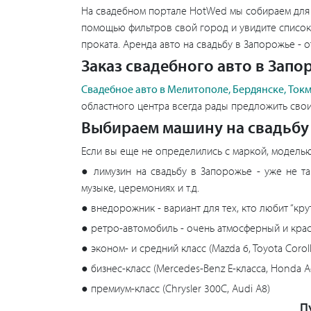
На свадебном портале HotWed мы собираем для 
помощью фильтров свой город и увидите списо
проката. Аренда авто на свадьбу в Запорожье - 
Заказ свадебного авто в Зап
Свадебное авто в Мелитополе, Бердянске, Ток
областного центра всегда рады предложить сво
Выбираем машину на свадьбу
Если вы еще не определились с маркой, модель
● лимузин на свадьбу в Запорожье - уже не т
музыке, церемониях и т.д.
● внедорожник - вариант для тех, кто любит “кр
● ретро-автомобиль - очень атмосферный и кр
● эконом- и средний класс (Mazda 6, Toyota Coroll
● бизнес-класс (Mercedes-Benz E-класса, Honda A
● премиум-класс (Chrysler 300C, Audi A8)
П