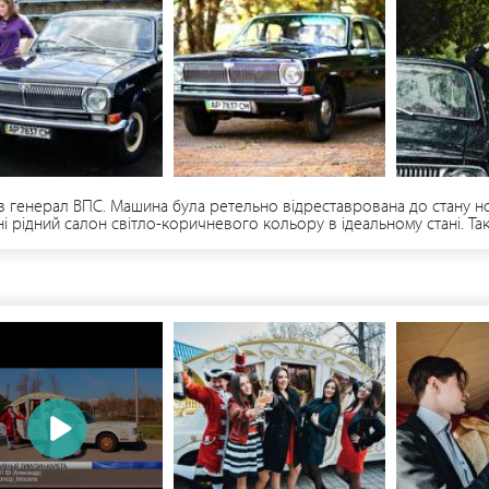
 генерал ВПС. Машина була ретельно відреставрована до стану но
ні рідний салон світло-коричневого кольору в ідеальному стані. Та
є погляди на вулицях, тому що зараз ГАЗ-24 чорного кольору в іде
ть в весіллях в якості борта №1. Також є постійним учасником фес
валь "Запорізькі врата-2015». Швидше за все ви цю машину вже бач
кватну суму, то телефонуйте. До авто додається водій в костюмі =)