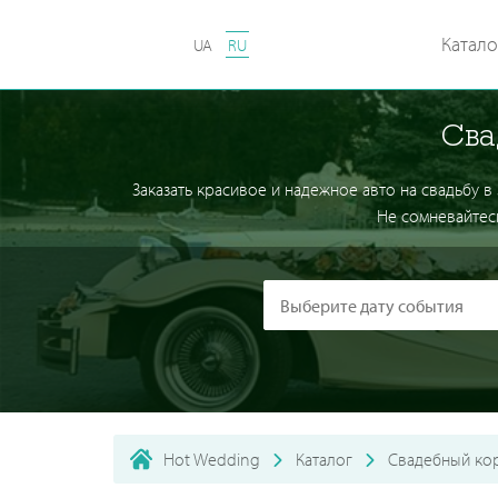
Катало
UA
RU
Сва
Заказать красивое и надежное авто на свадьбу в
Не сомневайтес
Hot Wedding
Каталог
Свадебный ко