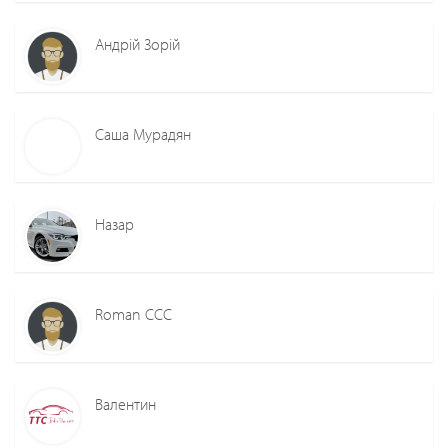
Андрій Зорій
Саша Мурадян
Назар
Roman ССС
Валентин