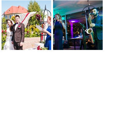
0
0
0
0