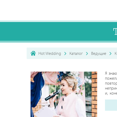
Hot Wedding
Каталог
Ведущие
К
Я знаю
пожела
повтор
неприн
и, кон
встреч