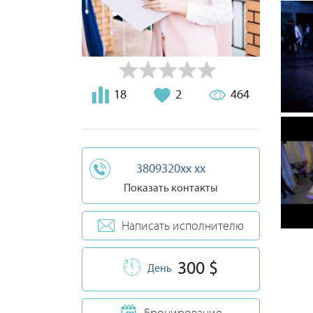
18
2
464
3809320xx xx
Показать контакты
Написать исполнителю
300 $
День
Бронирование