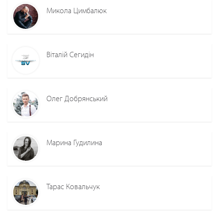
Микола Цимбалюк
Віталій Сегидін
Олег Добрянський
Марина Гудилина
Тарас Ковальчук