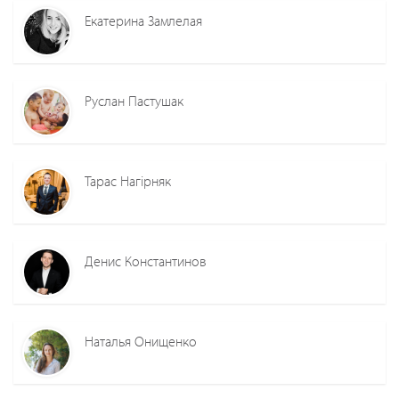
Екатерина Замлелая
Руслан Пастушак
Тарас Нагірняк
Денис Константинов
Наталья Онищенко