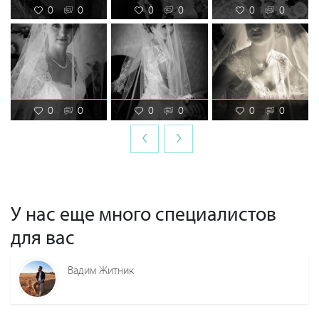
0
0
0
0
0
0
0
0
0
0
0
0
‹
›
У нас еще много специалистов
для вас
Вадим Житник