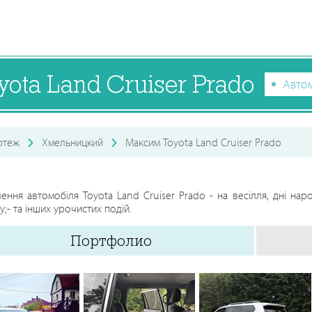
ota Land Cruiser Prado
Авто
ртеж
Хмельницкий
Максим Toyota Land Cruiser Prado
ення автомобіля Toyota Land Cruiser Prado - на весілля, дні наро
у;- та інших урочистих подій.
Портфолио