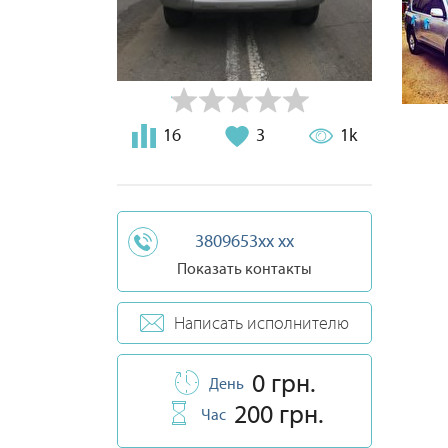
16
3
1k
3809653xx xx
Показать контакты
Написать исполнителю
0 грн.
День
200 грн.
Час