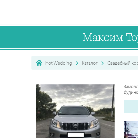
Максим Toy
Hot Wedding
Каталог
Свадебный ко
Замовл
будинк