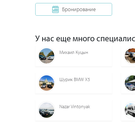
Бронирование
У нас еще много специалис
Михаил Куцын
Шурик BMW X5
Nazar Vintonyak