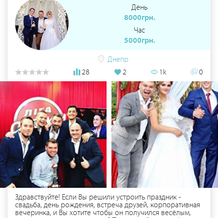
День
8000грн.
Час
5000грн.
Днепр
28
2
1k
0
Здравствуйте! Если Вы решили устроить праздник -
свадьба, день рождения, встреча друзей, корпоративная
вечеринка, и Вы хотите чтобы он получился весёлым,