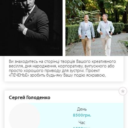
Ви знаходитесь на сторінці творців Вашого креативного
весілля, дня народження, корпоративу, випускного або
просто хорошого приводу для зустрічі. Проект
«ПЕЧЕНЬЕ» зробить будь-яку Вашу подію яскравою,
цікавою, різноманітною, активною та багатою на емоції.
Познайомтеся з нами ближче, і ми будемо раді розділити
кожну щасливу мить разом з Вами! НАША МЕТА - ВАШ
ПОЗИТИВНИЙ НАСТРІЙ!
Сергей Голоденко
День
8500грн.
Час