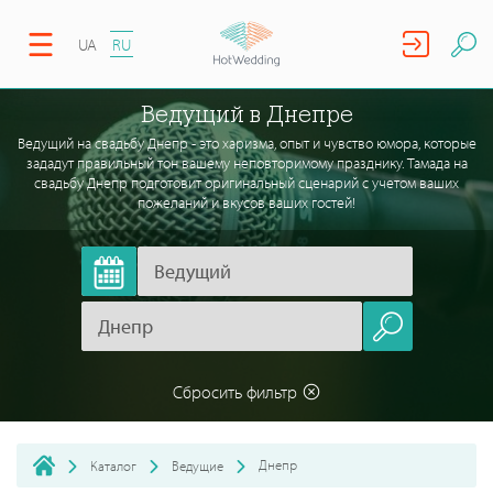
UA
RU
Ведущий в Днепре
Ведущий на свадьбу Днепр - это харизма, опыт и чувство юмора, которые
зададут правильный тон вашему неповторимому празднику. Тамада на
свадьбу Днепр подготовит оригинальный сценарий с учетом ваших
пожеланий и вкусов ваших гостей!
Сбросить фильтр
Днепр
Каталог
Ведущие