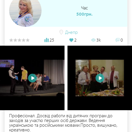
Час
500грн.
Днепр
25
2
3k
0
Професіонал. Досвід работи від дитячих програм до
заходів за участю перших осіб держави. Ведення
українською та російськими мовами.Просто, вишукано,
креативно.