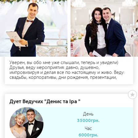
Уверен, вы обо мне уже слышали, теперь и увидели)
Друзья, веду мероприятия: давно, душевно,
импровизируя и делая все по настоящему и живо. Веду:
свадьбы, корпоративы, дни рождения, презентации,
открытия, летние тим-билдинги и в команде со мной есть
много мастеров, с которыми создадим для Вас -
настоящий праздник. Предлагаю личную встречу в
удобном месте, на которой вы убедитесь в правильности
Дует Ведучих "Денис та Іра "
Вашего выбора. До скорых встреч!
День
35000грн.
Час
6000грн.