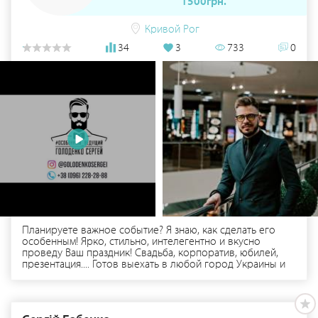
1500грн.
Кривой Рог
34
3
733
0
Планируете важное событие? Я знаю, как сделать его
особенным! Ярко, стильно, интелегентно и вкусно
проведу Ваш праздник! Свадьба, корпоратив, юбилей,
презентация.... Готов выехать в любой город Украины и
мира, если эта дата не занята! Даты разлетаются, как
горячие пирожки)))