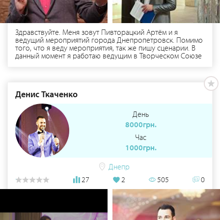
Здравствуйте. Меня зовут Пивторацкий Артём и я
ведущий мероприятий города Днепропетровск. Помимо
того, что я веду мероприятия, так же пишу сценарии. В
данный момент я работаю ведущим в Творческом Союзе
"Арт-Толока" на главной площади города. Я КВНщик с
небольшим-немалым стажем в 6 лет. Так же активно
занимаюсь таким юмористическим жанром как Stand up.
Я провожу мероприятия любого формата и сложности!
Денис Ткаченко
Если Вы хотите, чтобы Ваш праздник стал ярким и
незабываемым, обращайтесь ко мне;)
День
8000грн.
Час
1000грн.
Днепр
27
2
505
0