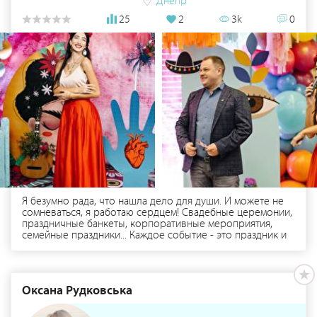
Днепр
истории. Искренне ваш, Денис Ткаченко
25
2
3k
0
Я безумно рада, что нашла дело для души. И можете не
сомневаться, я работаю сердцем! Свадебные церемонии,
праздничные банкеты, корпоративные мероприятия,
семейные праздники... Каждое событие - это праздник и
для меня. Готова к новым проектам, интересным
знакомствам, креативным идеям и новым горизонтам.
Ваша ведущая Натали Навротская.
Оксана Рудковська