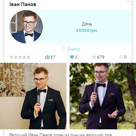
Іван Панов
День
20000грн.
Днепр
37
3
679
0
Ведущий Иван Панов один из лучших ведущих для