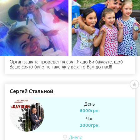
мероприятий :) Ну вот и всё, осталось лишь ПОЗВОНИТЬ
и вуаля, добро пожаловать в Матрицу...!
Організація та проведення свят. Якщо Ви бажаєте, щоб
Ваше свято було не таке як у всіх, то Вам до нас!!!
Сергей Стальной
День
6000грн.
Час
2000грн.
Днепр