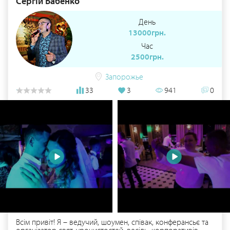
Сергій Бабенко
День
13000грн.
Час
2500грн.
Запорожье
33
3
941
0
Всім привіт! Я – ведучий, шоумен, співак, конферансьє та