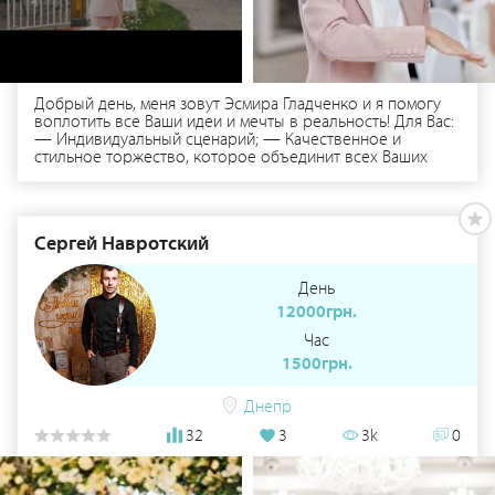
Добрый день, меня зовут Эсмира Гладченко и я помогу
воплотить все Ваши идеи и мечты в реальность! Для Вас:
— Индивидуальный сценарий; — Качественное и
стильное торжество, которое объединит всех Ваших
гостей; -Современная, яркая и незабываемая программа.
Без пошлых и старых конкурсов! — И конечно же я с
радостью помогу Вам с организацией и координацией
Ваша торжества.
Сергей Навротский
День
12000грн.
Час
1500грн.
Днепр
32
3
3k
0