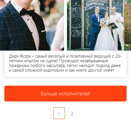
Дядя Жора – самый веселый и позитивный ведущий с 20-
летним опытом на сцене! Проводит незабываемые
праздники любого масштаба, легко находит подход даже
к самой сложной аудитории и как никто другой умеет
удержать внимание публики. На его счету тысячи
проведенных мероприятий, и каждое прошло на высшем
уровне! Профессиональный ведущий Дядя Жора
идеально проводит любые частные, корпоративные и
Больше исполнителей
массовые праздники, причем число гостей не имеет
значения – он с равным успехом проведет мероприятие
как для 20, так и для 20 000 человек, а если понадобится,
то и для 42 миллионов!
1
2