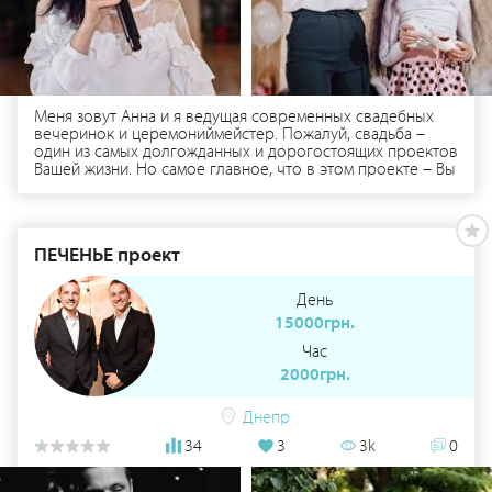
Меня зовут Анна и я ведущая современных свадебных
вечеринок и церемониймейстер. Пожалуй, свадьба –
один из самых долгожданных и дорогостоящих проектов
Вашей жизни. Но самое главное, что в этом проекте – Вы
инвестируете в самое ценное, что есть в мире – это
Ваши эмоции, Ваше настроение, чувство настоящей
любви, слезы радости и атмосфера. Тысячи минут
подготовки, сумасшедшее волнение и ни одного права
ПЕЧЕНЬЕ проект
на ошибку! Обеспечу высокий уровень проведения
мероприятия, супер эмоции, массу незабываемых
впечатлений и трогательных моментов, а вы будете
День
наслаждаться атмосферой праздника. Я работаю в паре с
15000грн.
ди-джеем который предоставляет музыкальную
аппаратуру, светомузыку, дым машину, проектор!)
Час
Приглашаю вас ознакомиться с моей анкетой и
2000грн.
страничкой Инстаграм) И жду от Вас ответа) С Ув.
Ведущая Анна Никитина ❤️
Днепр
34
3
3k
0