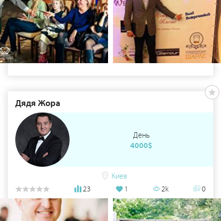
Дядя Жора
День
4000$
Киев
23
1
2k
0