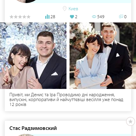
Киев
28
2
549
0
Привіт, ми Денис та Іра Проводимо дні народження,
випускні, корпоративи й найчуттєвіші весілля уже понад
12 років
Стас Радзимовский