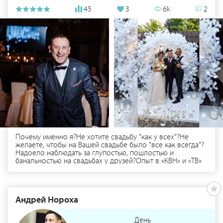
45
3
6k
2
Почему именно я?Не хотите свадьбу "как у всех"?Не
желаете, чтобы на Вашей свадьбе было "все как всегда"?
Надоело наблюдать за глупостью, пошлостью и
банальностью на свадьбах у друзей?Опыт в «КВН» и «ТВ»
дал мне важнейшие навыки:- правильно говорить-
смешно шутить- не молчать (когда этого не нужно)-
выглядеть естественно и презентабельно- искренне
улыбаться и быть серьёзным, в зависимости от ситуации-
Андрей Нороха
а так же писать сценарии, чтобы каждая драгоценная
минута была интересной.
День