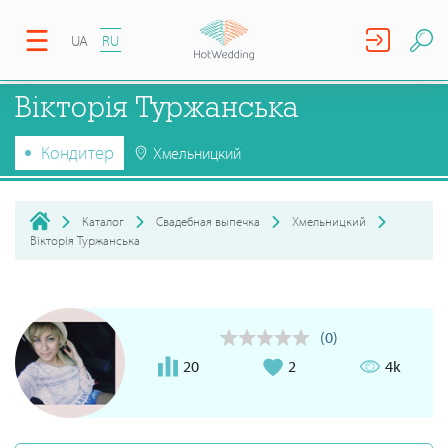
UA
RU
Вікторія Туржанська
Кондитер
Хмельницкий
Каталог
Свадебная выпечка
Хмельницкий
Вікторія Туржанська
(0)
20
2
4k