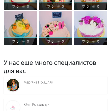
0
0
0
0
0
0
0
0
0
0
0
0
У нас еще много специалистов
для вас
Мар"яна Пришляк
Юлія Ковальчук