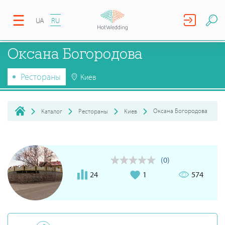
UA
RU
Оксана Богородова
Рестораны
Киев
Оксана Богородова
Каталог
Рестораны
Киев
(0)
24
1
574