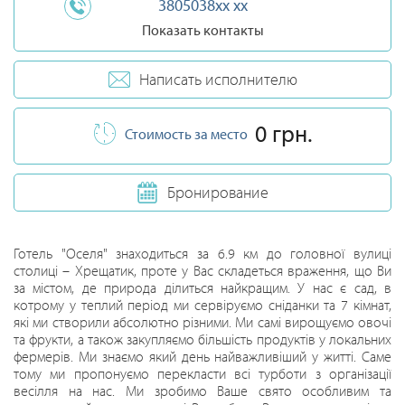
3805038xx xx
Показать контакты
Написать исполнителю
0 грн.
Стоимость за место
Бронирование
Готель "Оселя" знаходиться за 6.9 км до головної вулиці
столиці – Хрещатик, проте у Вас складеться враження, що Ви
за містом, де природа ділиться найкращим. У нас є сад, в
котрому у теплий період ми сервіруємо сніданки та 7 кімнат,
які ми створили абсолютно різними. Ми самі вирощуємо овочі
та фрукти, а також закупляємо більшість продуктів у локальних
фермерів. Ми знаємо який день найважливіший у житті. Саме
тому ми пропонуємо перекласти всі турботи з організації
весілля на нас. Ми зробимо Ваше свято особливим та