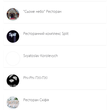
"Сьоме небо" Ресторан
Ресторанний комплекс Split
Svyatoslav Korolevych
Phi-Phi ПХІ-ПХІ
Ресторан Скіфія