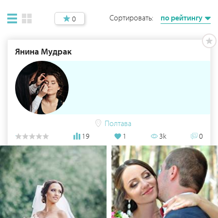
Сортировать:
по рейтингу
0
Янина Мудрак
Полтава
19
1
3k
0