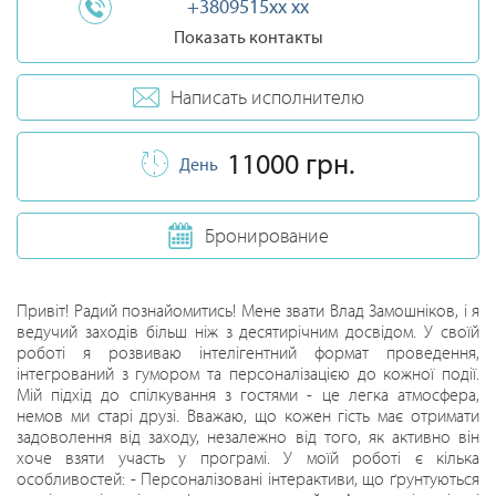
+3809515xx xx
Показать контакты
Написать исполнителю
11000 грн.
День
Бронирование
Привіт! Радий познайомитись! Мене звати Влад Замошніков, і я
ведучий заходів більш ніж з десятирічним досвідом. У своїй
роботі я розвиваю інтелігентний формат проведення,
інтегрований з гумором та персоналізацією до кожної події.
Мій підхід до спілкування з гостями - це легка атмосфера,
немов ми старі друзі. Вважаю, що кожен гість має отримати
задоволення від заходу, незалежно від того, як активно він
хоче взяти участь у програмі. У моїй роботі є кілька
особливостей: - Персоналізовані інтерактиви, що ґрунтуються