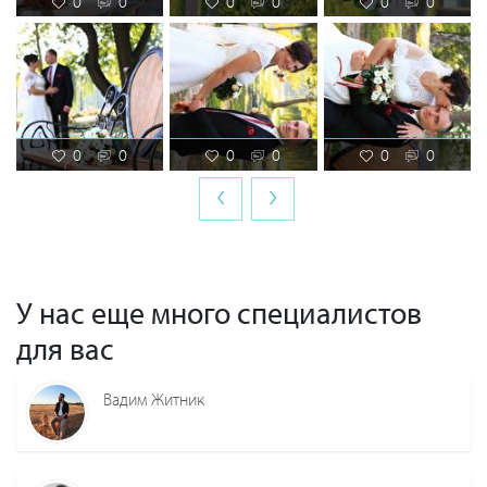
0
0
0
0
0
0
0
0
0
0
0
0
‹
›
У нас еще много специалистов
для вас
Вадим Житник