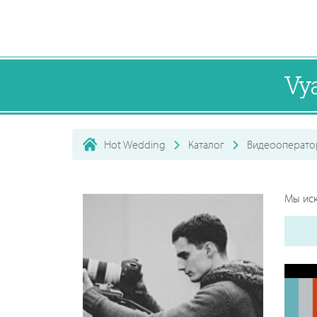
Vy
Hot Wedding
Каталог
Видеооперат
Мы иск