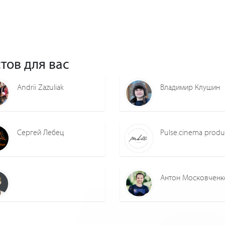
тов для вас
Andrii Zazuliak
Владимир Клушин
Сергей Лебец
Pulse.cinema produ
Антон Московченк