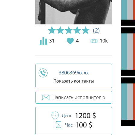
(2)
31
4
10k
3806369xx xx
Показать контакты
Написать исполнителю
1200 $
День
100 $
Час