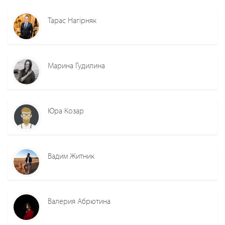
Тарас Нагірняк
Марина Гудилина
Юра Козар
Вадим Житник
Валерия Абрютина