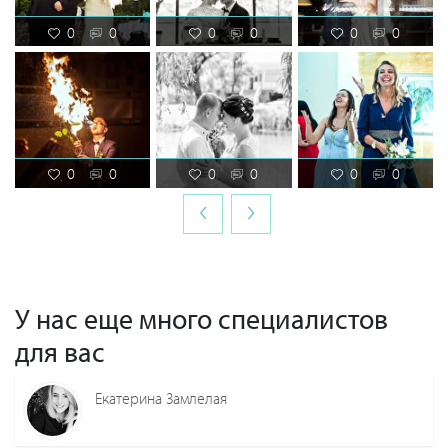
0
0
0
0
0
0
0
0
0
0
0
0
‹
›
У нас еще много специалистов
для вас
Екатерина Замлелая