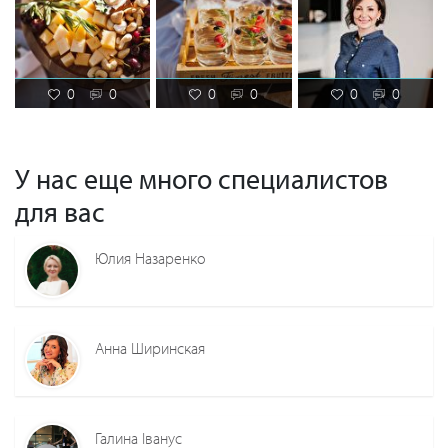
0
0
0
0
0
0
У нас еще много специалистов
для вас
Юлия Назаренко
Анна Ширинская
Галина Іванус