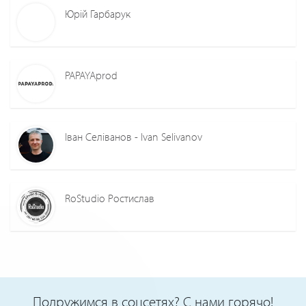
Юрій Гарбарук
PAPAYAprod
Іван Селіванов - Ivan Selivanov
RoStudio Ростислав
Подружимся в соцсетях? С нами горячо!