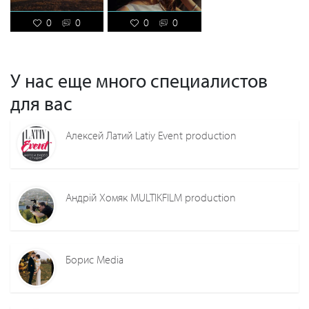
0
0
0
0
У нас еще много специалистов
для вас
Алексей Латий Latiy Event production
Андрій Хомяк MULTIKFILM production
Борис Media