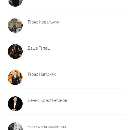
Тарас Ковальчук
Даша Тапеш
Тарас Нагірняк
Денис Константинов
Екатерина Замлелая