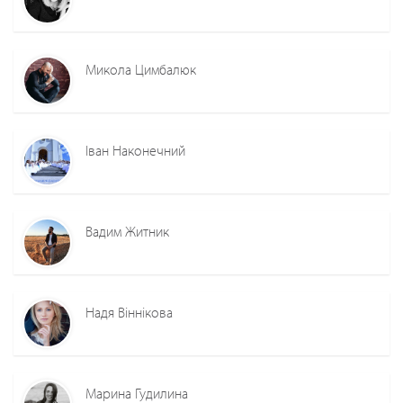
Микола Цимбалюк
Іван Наконечний
Вадим Житник
Надя Віннікова
Марина Гудилина