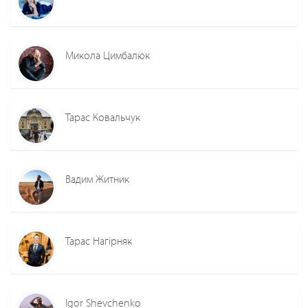
Микола Цимбалюк
Тарас Ковальчук
Вадим Житник
Тарас Нагірняк
Igor Shevchenko