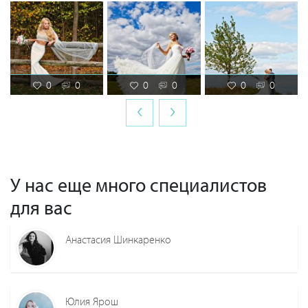
0
0
0
0
0
0
‹
›
У нас еще много специалистов
для вас
Анастасия Шинкаренко
Юлия Ярош