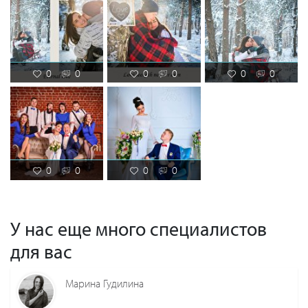
0
0
0
0
0
0
0
0
0
0
У нас еще много специалистов
для вас
Марина Гудилина