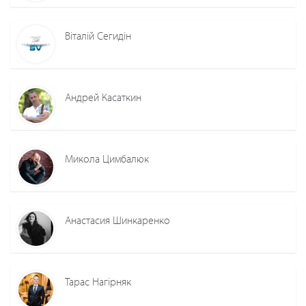
Віталій Сегидін
Андрей Касаткин
Микола Цимбалюк
Анастасия Шинкаренко
Тарас Нагірняк