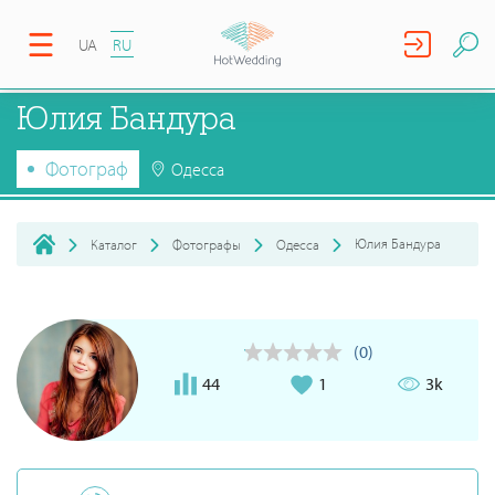
UA
RU
Юлия Бандура
Фотограф
Одесса
Юлия Бандура
Каталог
Фотографы
Одесса
(0)
44
1
3k