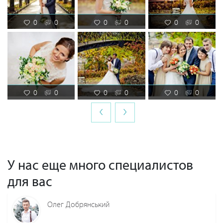
0
0
0
0
0
0
0
0
0
0
0
0
‹
›
У нас еще много специалистов
для вас
Олег Добрянський