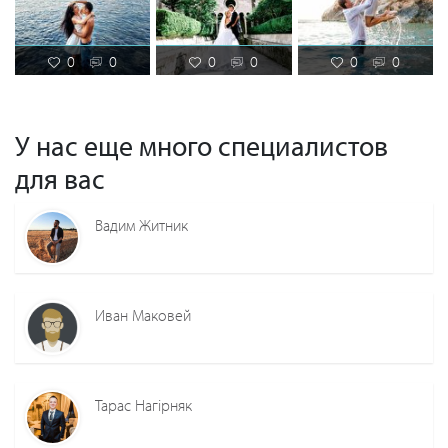
0
0
0
0
0
0
У нас еще много специалистов
для вас
Вадим Житник
Иван Маковей
Тарас Нагірняк