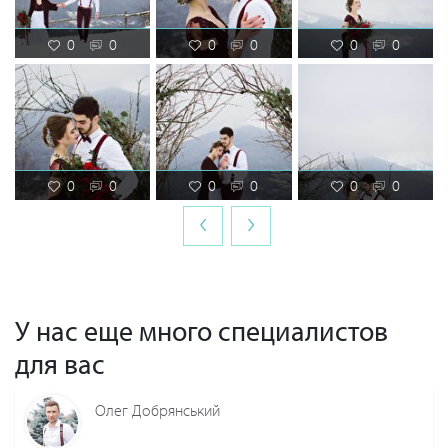
0
0
0
0
0
0
0
0
0
0
0
0
‹
›
У нас еще много специалистов
для вас
Олег Добрянський