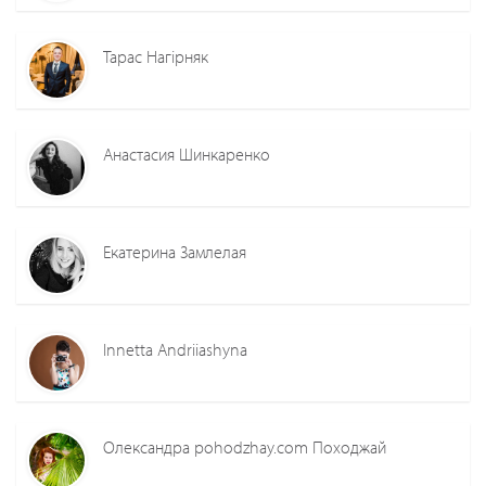
Тарас Нагірняк
Анастасия Шинкаренко
Екатерина Замлелая
Innetta Andriiashyna
Олександра pohodzhay.com Походжай