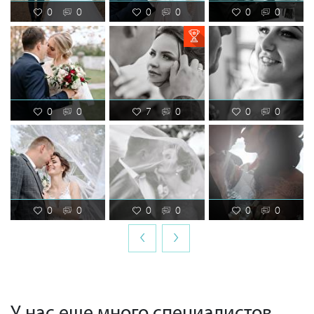
0
0
0
0
0
0
0
0
7
0
0
0
0
0
0
0
0
0
‹
›
У нас еще много специалистов