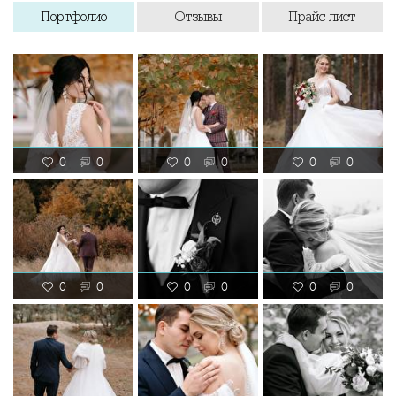
Портфолио
Отзывы
Прайс лист
0
0
0
0
0
0
0
0
0
0
0
0