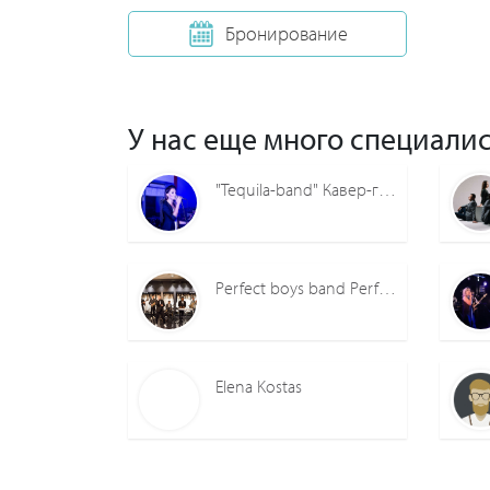
Бронирование
У нас еще много специалис
"Tequila-band" Кавер-группа
Perfect boys band Perfect boys band
Elena Kostas