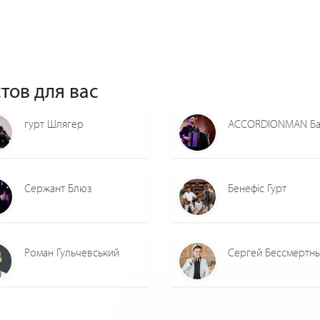
тов для вас
гурт Шлягер
Сержант Блюз
Бенефіс Гурт
Роман Гульчевський
Сергей Бессмертн