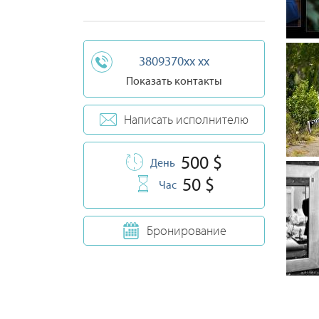
3809370xx xx
Показать контакты
Написать исполнителю
500 $
День
50 $
Час
Бронирование