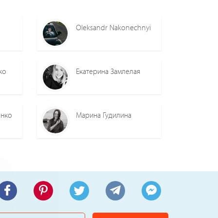
Oleksandr Nakonechnyi
ко
Екатерина Замлелая
енко
Марина Гудилина