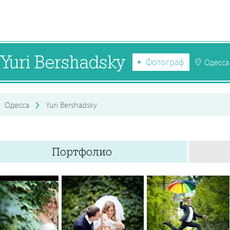
Yuri Bershadsky
Фотограф
Одесса
Одесса
Yuri Bershadsky
Портфолио