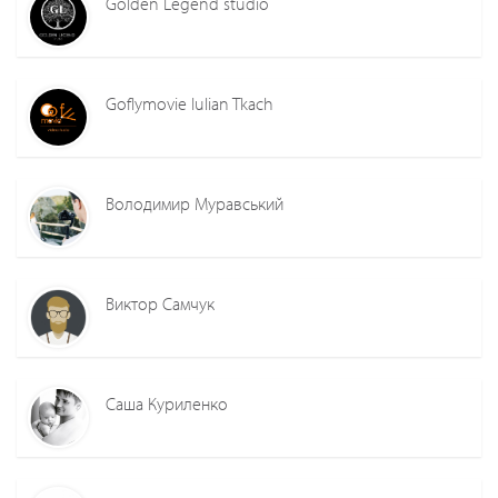
Golden Legend studio
Goflymovie Iulian Tkach
Володимир Муравський
Виктор Самчук
Саша Куриленко