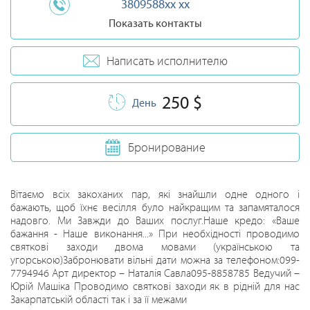
3809588xx xx
Показать контакты
Написать исполнителю
250 $
День
Бронирование
Вітаємо всіх закоханих пар, які знайшли одне одного і
бажають, щоб їхнє весілля було найкращим та запамяталося
надовго. Ми Завжди до Ваших послуг.Наше кредо: «Ваше
бажання - Наше виконання...» При необхідності проводимо
святкові заходи двома мовами (українською та
угорською)Забронювати вільні дати можна за телефоном:099-
7794946 Арт директор – Наталія Савла095-8858785 Ведучий –
Юрій Машіка Проводимо святкові заходи як в рідній для нас
Закарпатській області так і за її межами